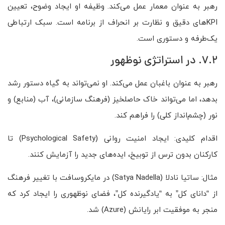
رهبر به عنوان معمار عمل می‌کند. وظیفه او ایجاد وضوح، تعیین
KPIهای دقیق و نظارت بر انحراف از برنامه است. سبک ارتباطی
یک‌طرفه و دستوری است.
7.2. در استراتژی نوظهور
رهبر به عنوان باغبان عمل می‌کند. او نمی‌تواند به گیاه دستور رشد
بدهد، اما می‌تواند خاک حاصلخیز (فرهنگ سازمانی)، آب (منابع) و
نور (چشم‌انداز کلی) را فراهم کند.
اقدام کلیدی: ایجاد امنیت روانی (Psychological Safety) تا
کارکنان بدون ترس از توبیخ، ایده‌های جدید را آزمایش کنند.
مثال: ساتیا نادلا (Satya Nadella) در مایکروسافت با تغییر فرهنگ
از “دانای کل” به “یادگیرنده کل”، فضای نوظهوری را ایجاد کرد که
منجر به موفقیت ابر رایانش (Azure) شد.