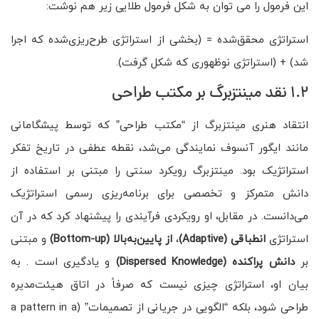
این فرمول را می توان به شکل فرمول طلایی زیر هم نوشت:
استراتژی محقق‌شده = (بخشی از استراتژی طرح‌ریزی‌شده که اجرا
شد) + (استراتژی نوظهوری که شکل گرفت).
1.2 نقد مینتزبرگ بر مکتب طراحی
انتقاد هنری مینتزبرگ از “مکتب طراحی” که توسط پیشگامانی
مانند ایگور آنسوف نمایندگی می‌شد، نقطه عطفی در تاریخ تفکر
استراتژیک بود. مینتزبرگ رویکرد سنتی را مبتنی بر استفاده از
دانش متمرکز و تخصصی برای برنامه‌ریزی رسمی استراتژیک
می‌دانست. در مقابل، او رویکردی فرآیندی را پیشنهاد کرد که در آن
استراتژی
انطباقی
(Adaptive)
،
از پایین‌به‌بالا
(Bottom-up)
و مبتنی
بر
دانش پراکنده
(Dispersed Knowledge)
و یادگیری است . به
بیان او، استراتژی چیزی نیست که صرفاً در اتاق هیئت‌مدیره
طراحی شود، بلکه “الگویی در جریانی از تصمیمات” (a pattern in a