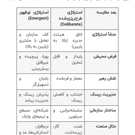
بعد مقایسه
استراتژی
استراتژی نوظهور
طرح‌ریزی‌شده
(
Emergent
)
)
Deliberate
(
منشأ استراتژی
اتاق هیئت
کف سازمان و
مدیره (بالا به
تعامل با مشتری
پایین)
(پایین به بالا)
فرض محیطی
پایدار و قابل
پویا، پیچیده و
تحلیل
غیرقابل
پیش‌بینی
نقش رهبر
معمار و فرمانده
باغبان و
تسهیل‌گر
مدیریت ریسک
اجتناب و کاهش
پذیرش ریسک و
ریسک
مدیریت پیامد
ساختار سازمانی
سلسله‌مراتبی و
شبکه‌ای، مسطح
سیلویی
و تیم‌های چابک
مثال صنعت
نفت، گاز،
نرم‌افزار،
زیرساخت،
استارتاپ‌ها، مد و