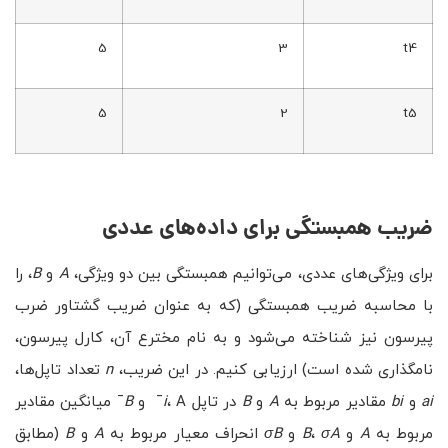
5
3
t4
5
2
t5
ضریب همبستگی برای داده‌های عددی
برای ویژگی‌های عددی، می‌توانیم همبستگی بین دو ویژگی،
A
و
B
، را
با محاسبه ضریب همبستگی (که به عنوان ضریب گشتاور ضرب
پیرسون نیز شناخته می‌شود و به نام مخترع آن، کارل پیرسون،
نامگذاری شده است) ارزیابی کنیم. در این ضریب،
n
تعداد تاپل‌ها،
ai
و
bi
مقادیر مربوط به
A
و
B
در تاپل
، A¯ و
i
B
¯ میانگین مقادیر
مربوط به
A
و
σA
،
B
و
σB
انحراف معیار مربوط به
A
و
B
(مطابق