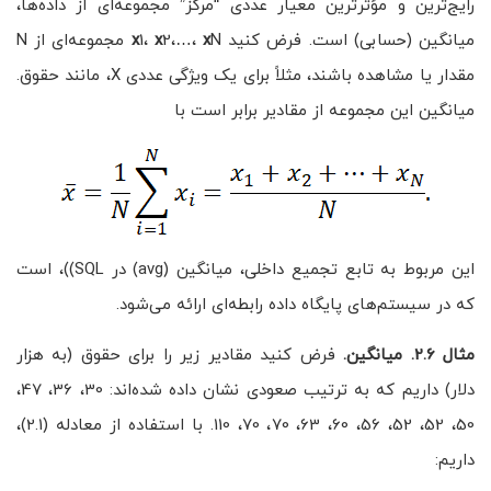
رایج‌ترین و مؤثرترین معیار عددی “مرکز” مجموعه‌ای از داده‌ها،
میانگین (حسابی) است. فرض کنید
x
2،…،
x
1،
x
N مجموعه‌ای از N
مقدار یا مشاهده باشند، مثلاً برای یک ویژگی عددی X، مانند حقوق.
میانگین این مجموعه از مقادیر برابر است با
این مربوط به تابع تجمیع داخلی، میانگین (avg) در SQL))، است
که در سیستم‌های پایگاه داده رابطه‌ای ارائه می‌شود.
مثال 2.6. میانگین.
فرض کنید مقادیر زیر را برای حقوق (به هزار
دلار) داریم که به ترتیب صعودی نشان داده شده‌اند: 30، 36، 47،
50، 52، 52، 56، 60، 63، 70، 70، 110. با استفاده از معادله (2.1)،
داریم: