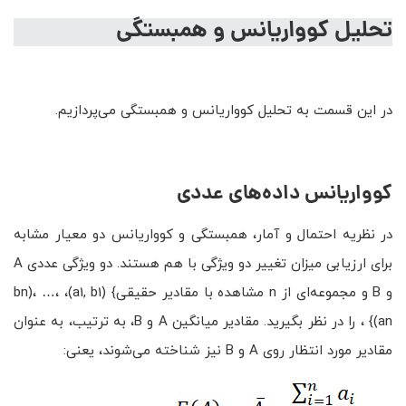
تحلیل کوواریانس و همبستگی
در این قسمت به تحلیل کوواریانس و همبستگی می‌پردازیم.
کوواریانس داده‌های عددی
در نظریه احتمال و آمار، همبستگی و کوواریانس دو معیار مشابه
برای ارزیابی میزان تغییر دو ویژگی با هم هستند. دو ویژگی عددی A
و B و مجموعه‌ای از n مشاهده با مقادیر حقیقی} (a1, b1)، bn)، …،
{(an، را در نظر بگیرید. مقادیر میانگین A و B، به ترتیب، به عنوان
مقادیر مورد انتظار روی A و B نیز شناخته می‌شوند، یعنی: