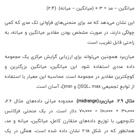
میانگین – مد ≈ ۳ × (میانگین – میانه). (۲.۴)
این نشان می‌دهد که مد برای منحنی‌های فراوانی تک مدی که کمی
چولگی دارند، در صورت مشخص بودن مقادیر میانگین و میانه، به
راحتی قابل تقریب است.
میان‌برد همچنین می‌تواند برای ارزیابی گرایش مرکزی یک مجموعه
داده عددی استفاده شود. این میانگین، میانگین بزرگترین و
کوچکترین مقادیر در مجموعه است. محاسبه این معیار با استفاده
از توابع تجمیعی SQL، max() و min()، آسان است.
مثال ۲.۹. میان‌برد(midrange).
محدوده میانی داده‌های مثال ۲.۶،
۳۰،۰۰۰ + ۱۱۰،۰۰۰ = ۷۰،۰۰۰ دلار است. در یک منحنی فرکانس
تک‌وجهی با توزیع داده‌های متقارن کامل، میانگین، میانه و مد،
همانطور که در شکل ۲.۱a نشان داده شده است، همگی در یک