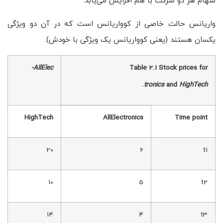
سهام هر دو شرکت با هم افزایش می‌یابد.
واریانس حالت خاصی از کوواریانس است که در آن دو ویژگی
یکسان هستند (یعنی کوواریانس یک ویژگی با خودش).
AllElec-
Table 2.1 Stock prices for
.
tronics
and
HighTech
HighTech
AllElectronics
Time point
20
6
t1
10
5
t2
14
4
t3