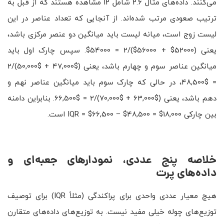
می‌کنند. داده‌های مثال 2.6 شامل 12 مشاهده هستند که از قبل به
ترتیب صعودی مرتب شده‌اند. از آنجایی که تعداد عناصر در این
لیست زوج است، میانه لیست باید میانگین دو عنصر مرکزی باشد،
یعنی (52000$ + 56000$)/2 = 54000$. سپس چارک اول باید
میانگین عناصر سوم و چهارم باشد، یعنی ($47,000 + $50,000)/2
= $48,500، در حالی که چارک سوم باید میانگین عناصر نهم و
دهم باشد، یعنی ($63,000 + $70,000)/2 = $66,500. بنابراین دامنه
بین چارکی IQR = $66,500 − $48,500 = $18,000 است.
خلاصه پنج عددی، نمودارهای جعبه‌ای و
داده‌های پرت
هیچ معیار عددی واحدی برای پراکندگی (مثلاً IQR) برای توصیف
توزیع‌های چوله خیلی مفید نیست. به توزیع‌های داده‌های متقارن