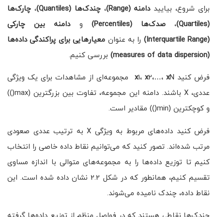
برای شروع، بیایید
دامنه
(Range)
،
‌چندک‌ها
(Quantiles)
،
چارک‌ها
(Quartiles)
،
صدک‌ها
(Percentiles)
و
دامنه بین چارکی
(Interquartile Range)
را به عنوان
معیارهایی برای پراکندگی داده‌ها
(measures of data dispersion)
بررسی کنیم.
فرض کنید
x
2،…،
x
1،
x
N مجموعه‌ای از مشاهدات برای یک ویژگی
عددی، X باشند. دامنه این مجموعه، تفاوت بین بزرگترین (max())
و کوچکترین (min()) مقادیر است.
فرض کنید داده‌های مربوط به ویژگی X به ترتیب عددی صعودی
مرتب شده‌اند. تصور کنید که می‌توانیم نقاط داده خاصی را انتخاب
کنیم تا توزیع داده‌ها را به مجموعه‌های متوالی با اندازه مساوی
تقسیم کنیم، همانطور که در شکل 2.2 نشان داده شده است. این
نقاط داده، ‌چندک نامیده می‌شوند. ‌
چندک‌ها نقاطی هستند که در فواصل منظم از توزیع داده‌ها گرفته