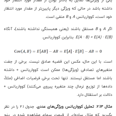
یکی از ویژگی‌ها تمایل به بالاتر بودن از مقدار مورد انتظار خود
داشته باشد در حالی که ویژگی دیگر پایین‌تر از مقدار مورد انتظار
خود است، کوواریانس
A
و
B
منفی است.
اگر
A
و
B
مستقل باشند (یعنی همبستگی نداشته باشند)، آنگاه
E(A · B) = E(A) · E(B)
. بنابراین کوواریانس
است. با این حال، عکس این قضیه صادق نیست. برخی از جفت
متغیرهای تصادفی (ویژگی‌ها) ممکن است کوواریانس 0 داشته
باشند اما مستقل نیستند. تنها تحت برخی فرضیات اضافی (مثلاً،
داده‌ها از توزیع نرمال چند متغیره پیروی می‌کنند) کوواریانس ۰
دلالت بر استقلال دارد.
مثال ۲.۱۳. تحلیل کوواریانس ویژگی‌های عددی.
جدول ۲.۱ را در نظر
بگیرید که مثال ساده‌ای از قیمت سهام مشاهده شده در پنج