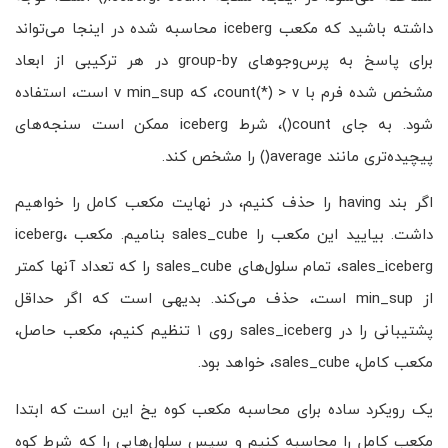
داشته باشید که مکعب iceberg محاسبه شده در اینجا می‌تواند
برای پاسخ به پرس‌وجوهای group-by در هر ترکیبی از ابعاد
مشخص شده فرم با count(*) > v، که v min_sup است، استفاده
شود. به جای count()، شرط iceberg ممکن است سنجه‌های
پیچیده‌تری مانند average() را مشخص کند.
اگر بند having را حذف کنیم، در نهایت مکعب کامل را خواهیم
داشت. بیایید این مکعب را sales_cube بنامیم. مکعب iceberg،
sales_iceberg، تمام سلول‌های sales_cube را که تعداد آنها کمتر
از min_sup است، حذف می‌کند. بدیهی است که اگر حداقل
پشتیبانی را در sales_iceberg روی ۱ تنظیم کنیم، مکعب حاصل،
مکعب کامل، sales_cube، خواهد بود.
یک رویکرد ساده برای محاسبه مکعب کوه یخ این است که ابتدا
مکعب کامل را محاسبه کنیم و سپس سلول‌هایی را که شرط کوه