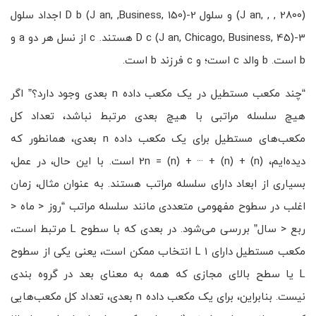
(J an, , , 2800) و سلول 2-D b (J an, ,Business, 150) اجداد سلول
3-D c (J an, Chicago, Business, 45) هستند. c از نسل هر دو a و
b است. b والد c است؛ و c فرزند b است.
“چند مکعب مستطیل در یک مکعب داده n بعدی وجود دارد؟” اگر
هیچ سلسله مراتبی با هیچ بعدی مرتبط نباشد، تعداد کل
مکعب‌های مستطیل برای یک مکعب داده n بعدی، همانطور که
دیده‌ایم، (n) + (n) + ··· + (n) = 2n است. با این حال، در عمل،
بسیاری از ابعاد دارای سلسله مراتب هستند. به عنوان مثال، زمان
اغلب در سطوح مفهومی متعددی مانند سلسله مراتب “روز < ماه <
ربع < سال” بررسی می‌شود. در بعدی که با سطوح L مرتبط است،
مکعب مستطیل دارای L 1 انتخاب ممکن است، یعنی یکی از سطوح
L یا سطح بالای مجازی که همه به معنای بعد در گروه بندی
نیست. بنابراین، برای یک مکعب داده n بعدی، تعداد کل مکعب‌هایی