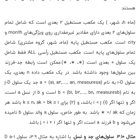
هستند.
(ماه h، شهر، ) یک مکعب مستطیل ۲ بعدی است که شامل تمام
سلول‌های ۲ بعدی دارای مقادیر غیرمقداری روی ویژگی‌های month و
city است. مکعب مستطیل پایه (ماه، شهر، گروه مشتری) شامل
تمام سلول‌های پایه است. مکعب مستطیل رأسی ALL فقط شامل
یک سلول ۰ بعدی است (∗، ∗، ∗).ممکن است رابطه جد-فرزند
بین سلول‌ها وجود داشته باشد. در یک مکعب داده n بعدی، یک
سلول i-D به نام a = (a1, a2,…, an, measuresa) جد یک سلول j-D
به نام b = (b1, b2,…, bn, measuresb) است و b از نسل a است،
اگر و تنها اگر (1) i < j باشد، و (2) برای 1 ≤ k ≤ n، ak = bk باشد هر
زمان که ak /= ∗ باشد. به طور خاص، سلول a والد سلول b نامیده
می‌شود و b فرزند a است، اگر و تنها اگر j = i + 1 باشد.
مثال 3.10. سلول‌های جد و نسل.
با اشاره به مثال 3.9، سلول 1-D a