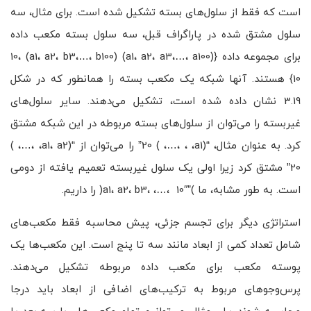
است که فقط از سلول‌های بسته تشکیل شده است. برای مثال، سه
سلول مشتق شده در پاراگراف قبل، سه سلول بسته مکعب داده
برای مجموعه داده {(a1، a2، a3،…، a100) 10، (a1، a2، b3،…، b100)
10} هستند. آنها شبکه یک مکعب بسته را همانطور که در شکل
3.19 نشان داده شده است، تشکیل می‌دهند. سایر سلول‌های
غیربسته را می‌توان از سلول‌های بسته مربوطه در این شبکه مشتق
کرد. به عنوان مثال، “(a1، ، ،…، ) 20” را می‌توان از “(a1، a2، ،…، )
20” مشتق کرد زیرا اولی یک سلول غیربسته تعمیم یافته از دومی
است. به طور مشابه، ما )”a1، a2، b3، ،…، 10″( را داریم.
استراتژی دیگر برای تجسم جزئی، پیش محاسبه فقط مکعب‌های
شامل تعداد کمی از ابعاد مانند سه تا پنج است. این مکعب‌ها یک
پوسته مکعب برای مکعب داده مربوطه تشکیل می‌دهند.
پرس‌وجوهای مربوط به ترکیب‌های اضافی از ابعاد باید درجا