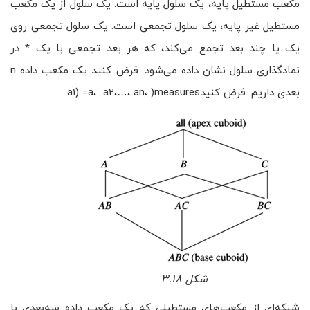
مکعب مستطیل پایه، یک سلول پایه است. یک سلول از یک مکعب
مستطیل غیر پایه، یک سلول تجمعی است. یک سلول تجمعی روی
یک یا چند بعد تجمع می‌کند، که هر بعد تجمعی با یک * در
نمادگذاری سلول نشان داده می‌شود. فرض کنید یک مکعب داده n
بعدی داریم. فرض کنیدa1) =a، a2،…، an، )measures
شکل ۳.۱۸
شبکه‌ای از مکعب‌های مستطیلی که یک مکعب داده سه‌بعدی با