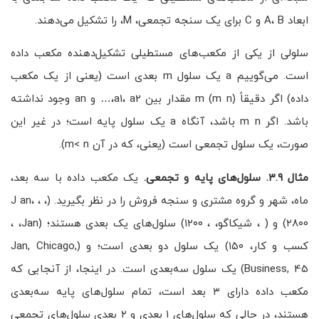
ابعاد A، B و C برای یک سنجه‌ تجمعی، M، را تشکیل می‌دهند.
سلولی از یکی از مکعب‌های مستطیلی تشکیل‌دهنده مکعب داده
است. می‌گوییم a یک سلول m بعدی است (یعنی از یک مکعب
داده) اگر دقیقاً m (m n) مقدار بین a1، a2،… و an وجود نداشته
باشد. اگر m n باشد، آنگاه a یک سلول پایه است؛ در غیر این
صورت، یک سلول تجمعی است (یعنی، که در آن m< n).
مثال
۳.۹.
سلول‌های پایه و تجمعی.
یک مکعب داده با سه بعد،
ماه، شهر و گروه مشتری و سنجه‌ فروش را در نظر بگیرید. (J an، ، ،
۲۸۰۰) و ( ، شیکاگو، ، ۱۲۰۰) سلول‌های یک بعدی هستند؛ (Jan، ،
کسب و کار، ۱۵۰) یک سلول دو بعدی است؛ و (Jan, Chicago,
Business, 45) یک سلول سه‌بعدی است. در اینجا، از آنجایی که
مکعب داده دارای ۳ بعد است، تمام سلول‌های پایه سه‌بعدی
هستند، در حالی که سلول‌های ۱ بعدی و ۲ بعدی سلول‌های تجمعی