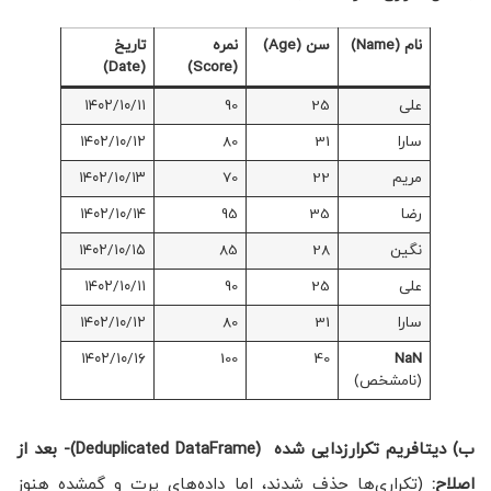
نام (Name)
سن (Age)
نمره
تاریخ
(Date)
(Score)
علی
25
90
۱۴۰۲/۱۰/۱۱
سارا
31
80
۱۴۰۲/۱۰/۱۲
مریم
22
70
۱۴۰۲/۱۰/۱۳
رضا
35
95
۱۴۰۲/۱۰/۱۴
نگین
28
85
۱۴۰۲/۱۰/۱۵
علی
25
90
۱۴۰۲/۱۰/۱۱
سارا
31
80
۱۴۰۲/۱۰/۱۲
۱۴۰۲/۱۰/۱۶
100
40
NaN
(نامشخص)
ب) دیتافریم تکرارزدایی شده (Deduplicated DataFrame)- بعد از
اصلاح:
(تکراری‌ها حذف شدند، اما داده‌های پرت و گمشده هنوز