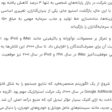
در اواخر دهه ۱۹۹۰، اپل در آستانه ورشکستگی قرار داشت. سهم بازار این شرکت در بازار رایان
ه زیانی معادل ۱.۰۴ میلیارد دلار رسید. با این حال، بازگشت استیو جابز، یکی از بنیان‌گذاران، تغییری 
تغییرات 
ایه‌گذاران را بازگرداند.
یکی از مهم‌ترین حرکت‌های استراتژیک جابز، س
هزینه‌های تولید را کاهش داد، بلکه برند اپل را دوباره زنده کرد و جذابیت آن برای 
۷.۹۸ میلیارد دلار و سود خالص به ۷۸۶ میلیون دلار منجر شد. معرفی موفق
ا شروع از یک الگوریتم منحصربه‌فرد که نتایج جستجو را به شکل قاب
بخشید، گوگل به سرعت به موتور جستجوی غالب تبدیل شد. معرفی Google AdWords در سال ۲۰۰۰، یک حرکت استر
ه یک سیستم تبلیغاتی پرداخت به ازای کلیک بسیار مؤثر تبدیل کرد که منبع درآمد اصلی آن 
جدید، مانند سیستم‌های عامل موبایل و خودروهای خودران، را دنبال می‌