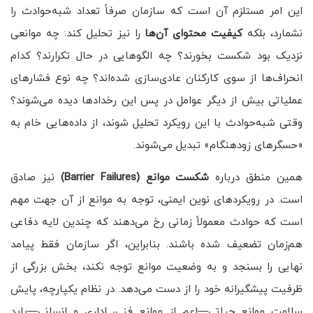
این امر مستلزم آن است که سازمان صرفاً تعداد شبه‌حوادث را
نشمارد، بلکه
کیفیت محتوای آن‌ها
را نیز تحلیل کند: چه موانعی
نزدیک بود شکست بخورند؟ چه الگوهایی در حال تکرارند؟ کدام
انحراف‌ها از سوی کارکنان عادی‌سازی شده‌اند؟ چه نوع فشارهای
عملیاتی بیش از دیگر عوامل در پس این رخدادها دیده می‌شوند؟
وقتی شبه‌حوادث با این رویکرد تحلیل شوند، از داده‌هایی خام به
«حسگرهای زودهنگام» تبدیل می‌شوند.
همین منطق درباره
شکست موانع (
Barrier Failures
)
نیز صادق
است. در رویکردهای نوین ایمنی، توجه به موانع از آن جهت مهم
است که حوادث معمولاً زمانی رخ می‌دهند که چندین لایه دفاعی
هم‌زمان تضعیف شده باشند. بنابراین، اگر سازمان فقط پیامد
نهایی را بسنجد و به وضعیت موانع توجه نکند، بخش بزرگی از
ظرفیت پیشگیرانه خود را از دست می‌دهد. در نظام یکپارچه، پایش
سلامت موانع حیاتی—اعم از موانع فنی، اداری و انسانی—باید