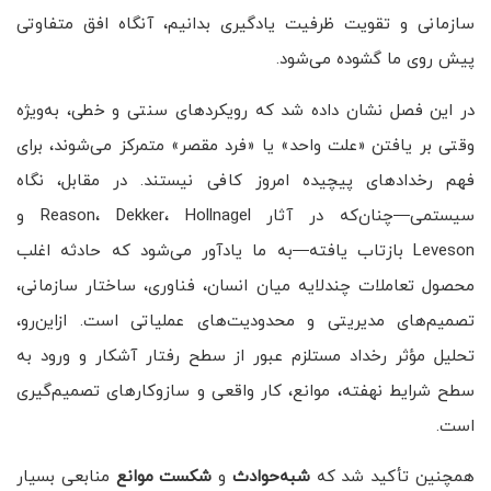
سازمانی و تقویت ظرفیت یادگیری بدانیم، آنگاه افق متفاوتی
پیش روی ما گشوده می‌شود.
در این فصل نشان داده شد که رویکردهای سنتی و خطی، به‌ویژه
وقتی بر یافتن «علت واحد» یا «فرد مقصر» متمرکز می‌شوند، برای
فهم رخدادهای پیچیده امروز کافی نیستند. در مقابل، نگاه
سیستمی—چنان‌که در آثار Reason، Dekker، Hollnagel و
Leveson بازتاب یافته—به ما یادآور می‌شود که حادثه اغلب
محصول تعاملات چندلایه میان انسان، فناوری، ساختار سازمانی،
تصمیم‌های مدیریتی و محدودیت‌های عملیاتی است. ازاین‌رو،
تحلیل مؤثر رخداد مستلزم عبور از سطح رفتار آشکار و ورود به
سطح شرایط نهفته، موانع، کار واقعی و سازوکارهای تصمیم‌گیری
است.
همچنین تأکید شد که
شبه‌حوادث
و
شکست موانع
منابعی بسیار