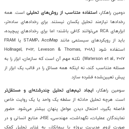
دومین راهکار،
استفاده متناسب از روش‌های تحلیلی
است. همه
رخدادها نیازمند تحلیل یکسان نیستند. برای رخدادهای ساده‌تر،
ابزارهای RCA می‌توانند کافی باشند؛ اما برای رخدادهای پیچیده،
باید از رویکردهای سیستمی مانند STAMP، AcciMap یا FRAM
استفاده شود (Hollnagel, 2012; Leveson & Thomas, 2018;
Waterson et al., 2017). نکته مهم آن است که سازمان، ابزار را به
مسئله متناسب کند، نه اینکه همه مسائل را در قالب یک ابزار از
پیش تعیین‌شده فشرده سازد.
سومین راهکار،
ایجاد تیم‌های تحلیل چندرشته‌ای و مستقل‌تر
است. هرچه تحلیل حادثه از سلطه یک واحد یا یک روایت خاص
فاصله بگیرد، احتمال دیدن عوامل پنهان بیشتر می‌شود. حضور
نمایندگان عملیات، نگهداشت، مهندسی، HSE، منابع انسانی و در
صورت لزوم مدیریت پروژه یا پیمانکار، به غنای تحلیل کمک