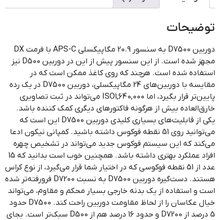
توضیحات
دوربین D7500 به سنسور 20.9 مگاپیکسلی APS-C با فرمت DX
مجهز شده است. از این سنسور پیش از این در دوربین D500 نیز
استفاده شده است. هرچند که روی کاغذ ممکن است که در
مقایسه با دوربین‌های 24 مگاپیکسلی، دوربین D7500 در یک رده
پایین‌تر قرار بگیرد، اما ISO1,640,000 می‌تواند در ثبت تصاویری
خارق‌العاده بیش از هرگونه فاکتورهای دیگری کمک کننده باشد.
یکی از قابلیت‌های بسیاری کلیدی دوربین D7500 این است که
می‌توانید روی 51 نقطه فوکوس داشته باشید. کمپانی نیکون ادعا
می‌کند که این سیستم فوکوس جدید می‌تواند در تشخیص چهره
افراد عملکرد بهتری داشته باشد. همچنین خوب است بدانید که 15
عدد از 51 نقطه فوکوسی که در اختیار شما قرار می‌گیرد، از نوع کراس
هستند. دست‌گیره دوربین D7500 به نسبت D7200 فرورفته‌تر شده
است و استفاده از یک بدنه خارجی بسیار محکم و مقاوم، می‌تواند
خیال عکاسان را از لحاظ مقاومت دوربین راحت کند. D7500 حدود
5 درصد از D7200 و حدود 16 درصد هم از D500 سبک‌تر است. بجای