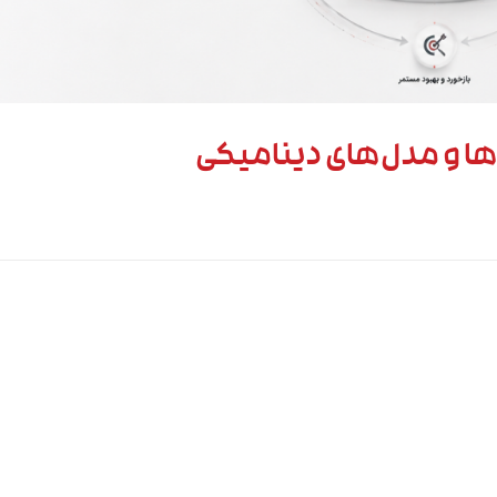
هوش مص
استراتژی