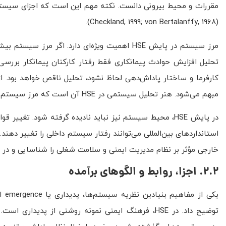
مقررات و محیط بیرونی دانست. نکته مهم این است که اجزای سیستم به
(Checkland, 1999; von Bertalanffy, 1968).
مرز سیستم در پایش HSE اهمیت ویژه‌ای دارد. اگ
تحلیل افزایش حوادث پیمانکاری فقط رفتار کارکنان پیمانکار بررسی
کارفرما و ساختار پاداش‌دهی لحاظ نشود، تحلیل ناقص خواهد بود. 
مبهم می‌شود. هنر تحلیل سیستمی در HSE آن است که مرز سیستم متناسب با مسئله، هدف پایش و سطح تصمیم‌گیری تعیین شود.
در پایش HSE، محیط سیستم نیز نباید نادیده گرفته شود. تغییر
خارجی مؤثر بر نظام مدیریت ایمنی و سلامت شغلی را شناسایی و در برنامه‌ریزی لحاظ کند (tandardization [ISO], 2018
2.2. اجزا، روابط و الگوهای برآمده
یکی
توضیح داد. در HSE، فرهنگ ایمنی نمونه روشنی از پ