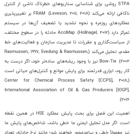
STPA روشی برای شناسایی سناریوهای خطرناک ناشی از کنترل
ناکافی ارائه می‌کند (Leveson, 2011, 2018). FRAM بر تغییرپذیری
عملکردهای روزمره و نحوه تشدید یا تضعیف آن‌ها در سیستم
تمرکز دارد (Hollnagel, 2012). AcciMap حادثه را در سطوح مختلف،
از سیاست‌گذاری و مقررات تا مدیریت سازمان و فعالیت‌های خط
مقدم، تحلیل می‌کند (Rasmussen, 1997; Svedung & Rasmussen,
2002). Bow-Tie نیز با وجود ریشه‌های ساده‌تر خود، اگر درست به
کار رود، ابزاری قدرتمند برای پایش موانع و کنترل‌های حیاتی است
(Center for Chemical Process Safety [CCPS], 2018;
International Association of Oil & Gas Producers [IOGP],
2016).
اهمیت این فصل برای بحث پایش عملکرد HSE در همین نقطه
است. اگر مدل تحلیل ایمنی ما خطی باشد، شاخص‌های پایش ما
نیز معمولاً خطی و پیامدمحور خواهند شد؛ مانند نرخ حادثه، تعداد