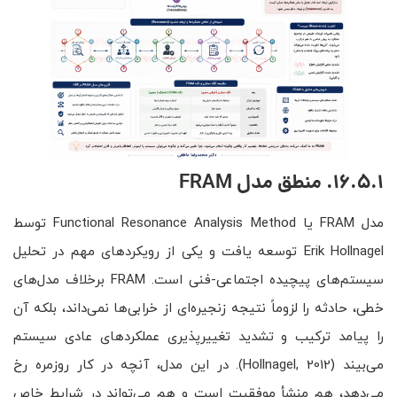
16.5.1. منطق مدل FRAM
مدل FRAM یا Functional Resonance Analysis Method توسط
Erik Hollnagel توسعه یافت و یکی از رویکردهای مهم در تحلیل
سیستم‌های پیچیده اجتماعی-فنی است. FRAM برخلاف مدل‌های
خطی، حادثه را لزوماً نتیجه زنجیره‌ای از خرابی‌ها نمی‌داند، بلکه آن
را پیامد ترکیب و تشدید تغییرپذیری عملکردهای عادی سیستم
می‌بیند (Hollnagel, 2012). در این مدل، آنچه در کار روزمره رخ
می‌دهد، هم منشأ موفقیت است و هم می‌تواند در شرایط خاص