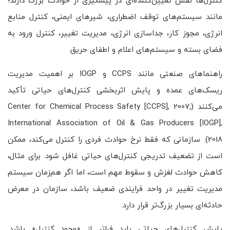
کنترل‌ها نقش تعیین‌کننده‌ای در پیشگیری از حوادث بزرگ دارند؛
مانند سیستم‌های توقف اضطراری، شیرهای ایمنی، کنترل منابع
انرژی، مجوز کار، جداسازی انرژی، مدیریت تغییر، کنترل ورود به
فضای بسته و سیستم‌های اعلام و اطفای حریق.
راهنماهای صنعتی مانند CCPS و IOGP بر اهمیت مدیریت
ریسک‌های عمده و پایش اثربخشی کنترل‌های حیاتی تأکید
می‌کنند (Center for Chemical Process Safety [CCPS], 2007;
International Association of Oil & Gas Producers [IOGP],
2018). سازمانی که فقط نرخ حوادث فردی را کنترل می‌کند، ممکن
است از تضعیف تدریجی کنترل‌های حیاتی غافل شود. برای مثال،
کاهش حوادث لغزش و سقوط مهم است، اما اگر هم‌زمان سیستم
مدیریت تغییر در واحد فرایندی ضعیف باشد، سازمان در معرض
حادثه‌ای بسیار بزرگ‌تر قرار دارد.
پایش کنترل‌های حیاتی باید فراتر از «وجود کنترل» باشد.