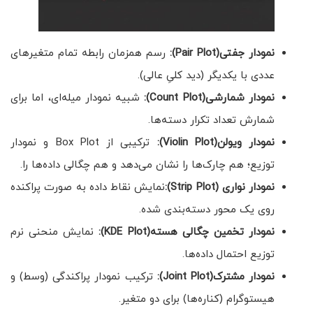
نمودار جفتی
(Pair Plot)
:
رسم همزمان رابطه تمام متغیرهای
عددی با یکدیگر (دید کلیِ عالی).
نمودار شمارشی
(Count Plot)
:
شبیه نمودار میله‌ای، اما برای
شمارش تعداد تکرار دسته‌ها.
نمودار ویولن
(Violin Plot)
:
ترکیبی از Box Plot و نمودار
توزیع؛ هم چارک‌ها را نشان می‌دهد و هم چگالی داده‌ها را.
نمودار نواری
(Strip Plot):
نمایش نقاط داده به صورت پراکنده
روی یک محور دسته‌بندی شده.
نمودار تخمین چگالی هسته
(KDE Plot)
:
نمایش منحنی نرم
توزیع احتمال داده‌ها.
نمودار مشترک
(Joint Plot)
:
ترکیب نمودار پراکندگی (وسط) و
هیستوگرام (کناره‌ها) برای دو متغیر.