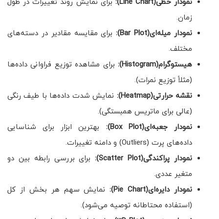
نمودار خطی
(Line Chart)
:
برای نمایش روند تغییرات در طول
زمان.
نمودار میله‌ای
(Bar Plot)
:
برای مقایسه مقادیر در دسته‌های
مختلف.
هیستوگرام
(Histogram)
:
برای مشاهده توزیع فراوانی داده‌ها
(مثلاً توزیع نمرات).
نقشه حرارتی
(Heatmap)
:
نمایش شدت داده‌ها با طیف رنگی
(عالی برای ماتریس همبستگی).
نمودار جعبه‌ای
(Box Plot)
:
بهترین ابزار برای شناسایی
داده‌های پرت (Outliers) و دامنه تغییرات.
نمودار پراکندگی
(Scatter Plot)
:
برای بررسی رابطه بین دو
متغیر عددی.
نمودار دایره‌ای
(Pie Chart)
:
نمایش سهم هر بخش از کل
(استفاده محتاطانه توصیه می‌شود).