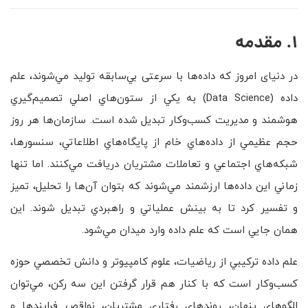
1. مقدمه
در دنیای امروز که داده‌ها با سرعتی بي‌سابقه توليد مي‌شوند، علم
داده (Data Science) به يكي از ستون‌هاي اصلي تصميم‌گيري
هوشمند و مديريت كسب‌وكار تبديل شده است. سازمان‌ها هر روز
حجم عظيمي از داده‌هاي خام از پايگاه‌هاي اطلاعاتي، سنسورها،
شبكه‌هاي اجتماعي و تعاملات مشتريان دريافت مي‌كنند. اما تنها
زماني اين داده‌ها ارزشمند مي‌شوند كه بتوان آن‌ها را تحليل، تميز
و تفسير كرد تا به بينش عملياتي و راهبردي تبديل شوند. اين
همان جايي است كه علم داده وارد ميدان مي‌شود.
علم داده تركيبي از رياضيات، علوم كامپيوتر و دانش تخصصي حوزه
كسب‌وكار است كه با كنار هم قرار گرفتن اين سه ركن، مي‌توان
الگوهاي پنهان، روندهاي رفتاري مشتريان، نواقص فرايندها و