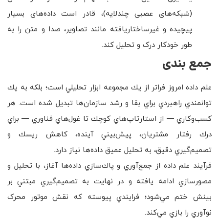
(شبکه‌های عصبی چندلایه)، قادر است داده‌های بسیار
پیچیده و غیرساختاریافته مانند تصاویر، صدا و متن را به
طور خودکار درک و تحلیل کند.
جمع بندی
علم داده امروز فراتر از يك مجموعه ابزار تحليلي است؛ بلکه به يك
توانمندي راهبردي براي بقا و رشد سازمان‌ها تبديل شده است. هر
كسب‌وكاري — از استارتاپ‌هاي كوچك تا غول‌هاي فناوري — براي
درك رفتار مشتريان، پيش‌بيني آينده، كاهش ريسك و
تصميم‌گيري دقيق، به تحليل عميق داده‌ها نياز دارد.
فرآيند علم داده از جمع‌آوري و پاك‌سازي داده‌ها آغاز، با تحليل و
مصورسازي ادامه يافته و در نهايت به تصميم‌گيري مبتني بر
بينش ختم مي‌شود؛ فرايندي پيوسته كه نقش موتور محرک
نوآوري را بازي مي‌كند.