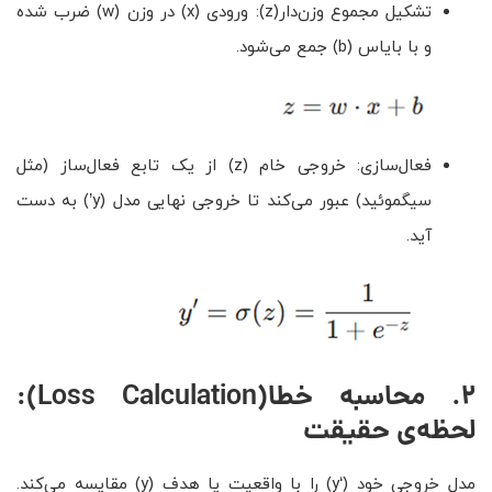
تشکیل مجموع وزن‌دار(z): ورودی (x) در وزن (w) ضرب شده
و با بایاس (b) جمع می‌شود.
فعال‌سازی: خروجی خام (z) از یک تابع فعال‌ساز (مثل
سیگموئید) عبور می‌کند تا خروجی نهایی مدل (y’) به دست
آید.
۲
.
محاسبه خطا
(Loss Calculation)
:
لحظه‌ی حقیقت
مدل خروجی خود (‘y) را با واقعیت یا هدف (y) مقایسه می‌کند.