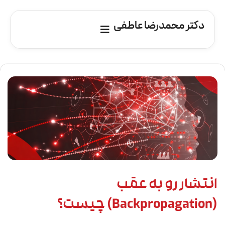
دکتر محمدرضا عاطفی
انتشار رو به عقب
(Backpropagation) چیست؟