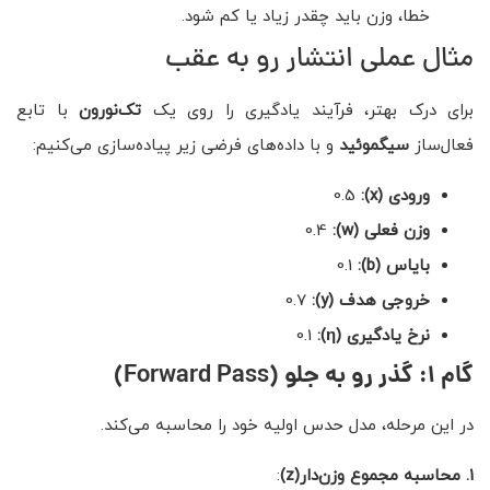
خطا، وزن باید چقدر زیاد یا کم شود.
مثال عملی انتشار رو به عقب
برای درک بهتر، فرآیند یادگیری را روی یک
تک‌نورون
با تابع
فعال‌ساز
سیگموئید
و با داده‌های فرضی زیر پیاده‌سازی می‌کنیم:
ورودی
(x):
0.5
وزن فعلی
(w):
0.4
بایاس
(b):
0.1
خروجی هدف
(y):
0.7
نرخ یادگیری
(η):
0.1
گام ۱: گذر رو به جلو
(Forward Pass)
در این مرحله، مدل حدس اولیه خود را محاسبه می‌کند.
۱. محاسبه مجموع وزن‌دار(z)
: