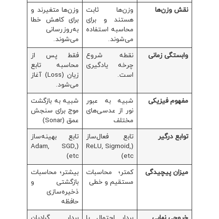
نقش وزن‌ها
وزن‌ها ثابت
وزن‌ها متغیرند و
هستند و برای
برای کاهش خطا
محاسبه استفاده
به‌روزرسانی
می‌شوند.
می‌شوند.
وابستگی زمانی
نقطه شروع
فقط پس از
چرخه یادگیری
محاسبه تابع
است.
زیان (Loss) آغاز
می‌شود.
مفهوم فیزیکی
شبیه به عبور
شبیه به بازگشت
نور از عدسی‌های
موج برای سنجش
مختلف
عمق (Sonar)
توابع درگیر
تابع فعال‌ساز
تابع بهینه‌ساز
(Adam, SGD,
(ReLU, Sigmoid,
etc)
etc)
میزان پیچیدگی
کمتر؛ محاسبات
بیشتر؛ محاسبات
مستقیم و خطی
بازگشتی و
ذخیره‌سازی
حافظه
خروجی نهایی
بردار احتمال یا
بردار گرادیان