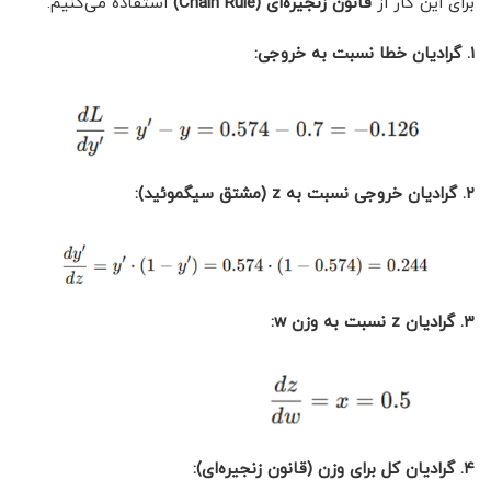
برای این کار از
قانون زنجیره‌ای
(Chain Rule)
استفاده می‌کنیم.
۱
.
گرادیان خطا نسبت به خروجی
:
۲. گرادیان خروجی نسبت به z (مشتق سیگموئید):
۳. گرادیان z نسبت به وزن w:
۴. گرادیان کل برای وزن (قانون زنجیره‌ای):