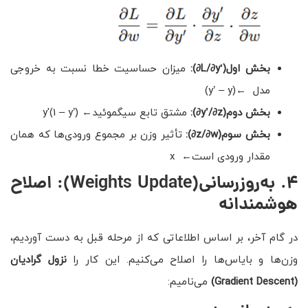
بخش اول(‘L/∂y∂):
میزان حساسیت خطا نسبت به خروجی
مدل ←(y’ – y)
بخش دوم(y’/∂z∂):
مشتق تابع سیگموئید← y'(1 – y’)
بخش سوم(z/∂w∂):
تأثیر وزن بر مجموع ورودی‌ها که همان
مقدار ورودی است← x
۴
.
به‌روزرسانی
(Weights Update)
: اصلاح
هوشمندانه
در گام آخر، بر اساس اطلاعاتی که از مرحله قبل به دست آوردیم،
وزن‌ها و بایاس‌ها را اصلاح می‌کنیم. این کار را
نزول گرادیان
(Gradient Descent)
می‌نامیم: