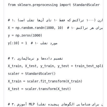
from sklearn.preprocessing import StandardScaler

# ۱. شبیه‌سازی داده‌های نامتوازن (۱۰۰۰ تراکنش که فقط ۱۰ تای آن‌ها تقلب است)

X = np.random.randn(1000, 10)  # ۱۰ ویژگی برای هر تراکنش

y = np.zeros(1000)

y[:10] = 1  # ۱۰ مورد تقلب

# ۲. تقسیم داده‌ها و نرمال‌سازی

X_train, X_test, y_train, y_test = train_test_split(
scaler = StandardScaler()

X_train = scaler.fit_transform(X_train)

X_test = scaler.transform(X_test)

# ۳. آموزش MLP (استفاده از لایه‌های پنهان برای شناسایی الگوهای پیچیده تقلب)
