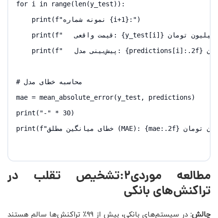
for i in range(len(y_test)):

    print(f"نمونه شماره {i+1}:")

    print(f"   قیمت واقعی: {y_test[i]} میلیون تومان")

    print(f"   پیش‌بینی مدل: {predictions[i]:.2f} میلیون تومان")

# محاسبه خطای مدل

mae = mean_absolute_error(y_test, predictions)

print("-" * 30)

print(f"خطای میانگین مطلق (MAE): {mae:.2f} میلیون تومان")

مطالعه موردی2:تشخیص تقلب در
تراکنش‌های بانکی
چالش
:
در سیستم‌های بانکی، بیش از ۹۹٪ تراکنش‌ها سالم هستند