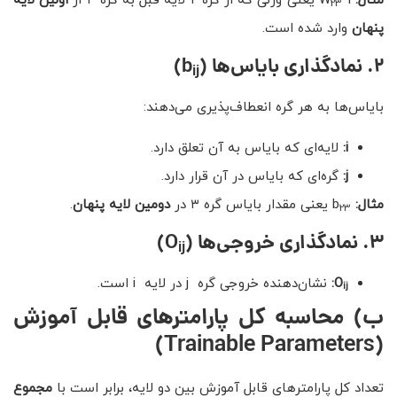
مثال:
^1 یعنی وزنی که از گره ۲ لایه قبل به گره ۳ از
W
اولین لایه
23
پنهان
وارد شده است.
۲
.
نمادگذاری بایاس‌ها
(b
)
ij
بایاس‌ها به هر گره انعطاف‌پذیری می‌دهند:
i
:
لایه‌ای که بایاس به آن تعلق دارد.
j
:
گره‌ای که بایاس در آن قرار دارد.
مثال:
b
یعنی مقدار بایاس گره ۳ در
دومین لایه پنهان
.
23
۳
.
نمادگذاری خروجی‌ها
(O
)
ij
O
:
نشان‌دهنده خروجی گره j در لایه i است.
ij
ب) محاسبه کل پارامترهای قابل آموزش
(Trainable Parameters)
تعداد کل پارامترهای قابل آموزش بین دو لایه، برابر است با
مجموع