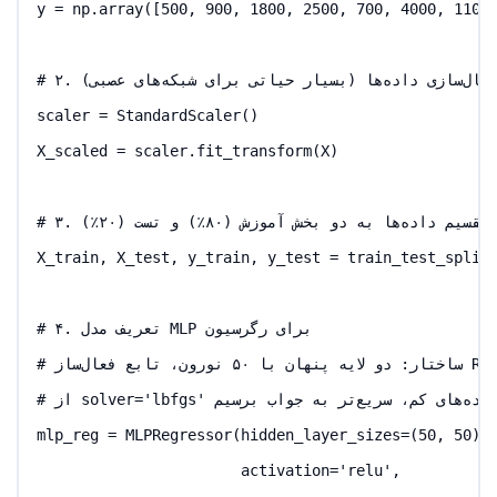
y = np.array([500, 900, 1800, 2500, 700, 4000, 1100,
# ۲. نرمال‌سازی داده‌ها (بسیار حیاتی برای شبکه‌های عصبی)

scaler = StandardScaler()

X_scaled = scaler.fit_transform(X)

# ۳. تقسیم داده‌ها به دو بخش آموزش (۸۰٪) و تست (۲۰٪)

X_train, X_test, y_train, y_test = train_test_split(
# ۴. تعریف مدل MLP برای رگرسیون

# ساختار: دو لایه پنهان با ۵۰ نورون، تابع فعال‌ساز ReLU

# از solver='lbfgs' استفاده شده تا روی داده‌های کم، سریع‌تر به جواب برسیم

mlp_reg = MLPRegressor(hidden_layer_sizes=(50, 50), 
                       activation='relu', 
