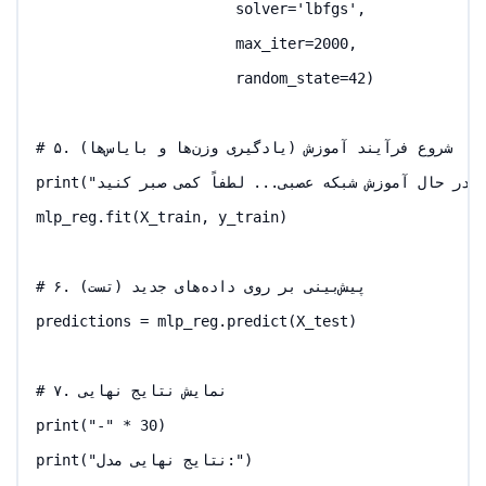
                       solver='lbfgs', 

                       max_iter=2000, 

                       random_state=42)

# ۵. شروع فرآیند آموزش (یادگیری وزن‌ها و بایاس‌ها)

print("در حال آموزش شبکه عصبی... لطفاً کمی صبر کنید.")

mlp_reg.fit(X_train, y_train)

# ۶. پیش‌بینی بر روی داده‌های جدید (تست)

predictions = mlp_reg.predict(X_test)

# ۷. نمایش نتایج نهایی

print("-" * 30)

print("نتایج نهایی مدل:")
