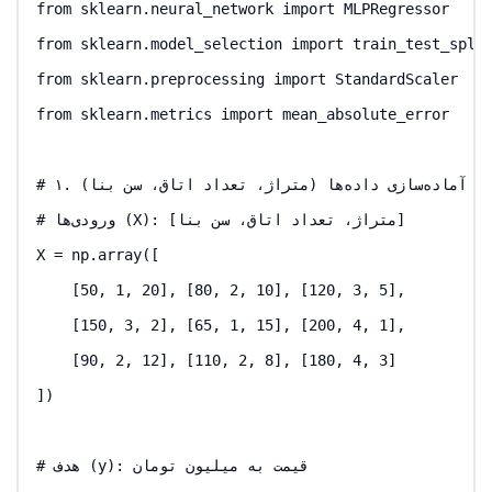
from sklearn.neural_network import MLPRegressor

from sklearn.model_selection import train_test_split
from sklearn.preprocessing import StandardScaler

from sklearn.metrics import mean_absolute_error

# ۱. آماده‌سازی داده‌ها (متراژ، تعداد اتاق، سن بنا)

# ورودی‌ها (X): [متراژ، تعداد اتاق، سن بنا]

X = np.array([

    [50, 1, 20], [80, 2, 10], [120, 3, 5], 

    [150, 3, 2], [65, 1, 15], [200, 4, 1],

    [90, 2, 12], [110, 2, 8], [180, 4, 3]

])

# هدف (y): قیمت به میلیون تومان
