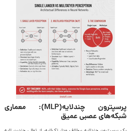
پرسپترون چندلایه
(MLP)
: معماری
شبکه‌های عصبی عمیق
یک پرسپترون چندلایه برخلاف مدل تک‌لایه، از توالی چندین لایه