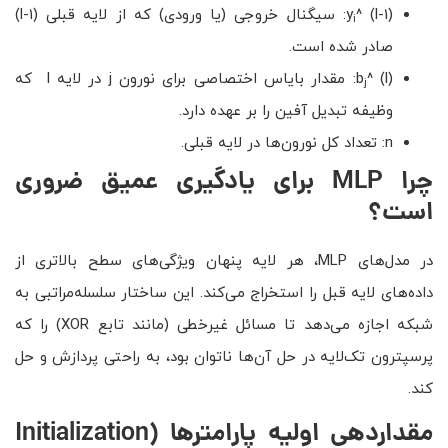
y
^ (l-1): سیگنال خروجی (یا ورودی) که از لایه قبلی (l-1)
i
صادر شده است.
b
^ (l): مقدار بایاس اختصاصی برای نورون j در لایه l که
j
وظیفه تبدیل آفین را بر عهده دارد.
n: تعداد کل نورون‌ها در لایه قبلی.
چرا MLP برای یادگیری عمیق ضروری
است؟
در مدل‌های MLP، هر لایه پنهان ویژگی‌های سطح بالاتری از
داده‌های لایه قبل را استخراج می‌کند. این ساختار سلسله‌مراتبی به
شبکه اجازه می‌دهد تا مسائل غیرخطی (مانند تابع XOR) را که
پرسپترون تک‌لایه در حل آن‌ها ناتوان بود، به راحتی پردازش و حل
کند.
مقداردهی اولیه پارامترها
(Initialization