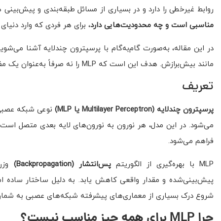
روابط غیرخطی را دارد و در بسیاری از مسائل طبقه‌بندی و پیش‌بین
مناسبی است و چه محدودیت‌هایی دارد
، برای هر فردی که وارد دنیا
در این مقاله، به‌صورت گام‌به‌گام با پرسپترون چندلایه آشنا می‌شو
مانند بیش‌برازش. هدف این است که MLP را نه صرفاً به‌عنوان یک مفهوم تئوریک، بلکه به‌عنوان مدلی قابل استفاده در پروژه‌های واقعی بشناسیم.
تعریف
پرسپترون چندلایه
(Multilayer Perceptron
یا
MLP)
نوعی شبکه عصبی پ
می‌شود. در این مدل، هر نورون به نورون‌های لایه بعدی متصل است و 
فراهم می‌شود.
MLP با بهره‌گیری از الگوریتم
پس‌انتشار
(Backpropagation)
وزن‌
پیش‌بینی‌شده و مقدار واقعی کاهش یابد. به دلیل ساختار ساده اما 
شروع درک بسیاری از معماری‌های پیشرفته شبکه‌های عصبی به شمار 
چرا
MLP
برای همه چیز مناسب نیست؟