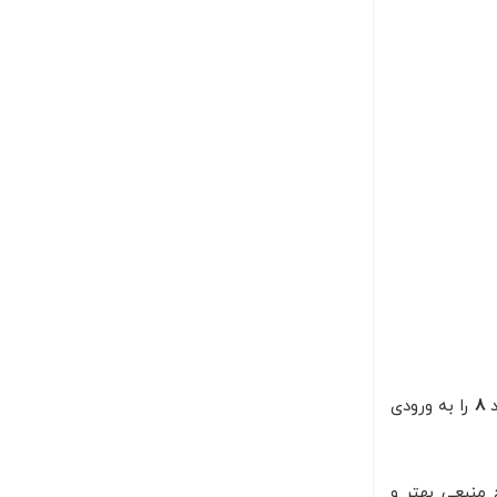
د
8
را به ورودی
منبعی بهتر و