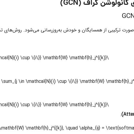
‌صورت ترکیبی از همسایگان و خودش به‌روزرسانی می‌شود. روش‌های تج
\mathbf{h}_i^{(k+1)} = \sum_{j \in \mathcal{N}(i) \cup \{i\}} \mathbf{W} \mathbf{h}_j^{(k)}
\mathbf{h}_i^{(k+1)} = \max_{j \in \mathcal{N}(i) \cup \{i\}} \mathbf{W} \mathbf{h}_j^{(k)}
: