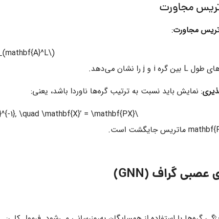
تریس مجاورت
تریس مجاورت
:
(\mathbf{A}^L)_{ij}
های طول
L
بین گره
i
و
j
را نشان می‌دهد.
ذیری
: نمایش باید نسبت به ترتیب گره‌ها ناوردا باشد، یعنی:
\mathbf{A}’ = \mathbf{PAP}^{-1}, \quad \mathbf{X}’ = \mathbf{PX}
ماتریس جایگشت است.
ویژگی گره‌ها با استفاده از همسایگان به‌روزرسانی می‌شود. فرمول کلی: