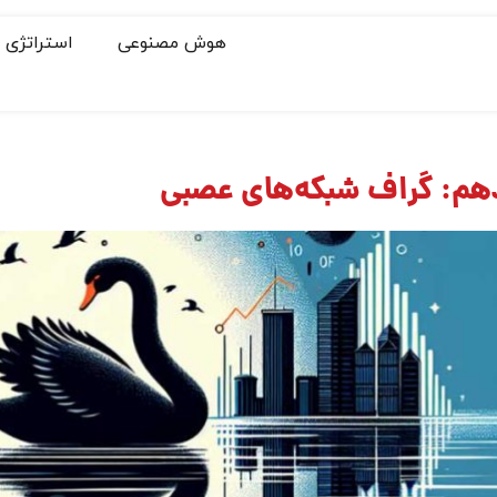
هوش مصنوعی
استراتژی
م: گراف شبکه‌های عصبی