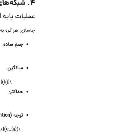
4. شبکه‌های کانولوشن گراف (GCN)
عملیات پایه GCN
جاسازی هر گره به
جمع ساده
:
میانگین
:
\mathbf{h}_i^{(k+1)} = \frac{1}{|\mathcal{N}(i) \cup \{i\}|} \sum_{j \in \mathcal{N}(i) \cup \{i\}} \mathbf{W} \mathbf{h}_j^{(k)}
حداکثر
:
توجه (Attention)
\mathbf{h}_i^{(k+1)} = \sum_{j \in \mathcal{N}(i)} \alpha_{ij} \mathbf{W} \mathbf{h}_j^{(k)}, \quad \alpha_{ij} = \text{softmax}(e_{ij})