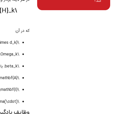
کند؟
f{H}_k
که در آن:
\mathbf{H}_k \in \mathbb{R}^{N \times d_k}
\Omega_k
:
\beta_k
: ب
\mathbf{A}
\mathbf{I}
:
\sigma(\cdot)
وظایف یادگیر