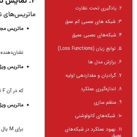
2. نمایش نمودار
2. یادگیری تحت نظارت
ماتریس‌های ن
3. شبکه های عصبی کم عمق
ماتریس مجا
4. شبکه‌های عصبی عمیق
5. توابع زیان (Loss Functions)
نشان‌دهنده 
6. برازش مدل ها
ماتریس ویژگ
7. گرادیان و مقداردهی اولیه
8. اندازه‌گیری عملکرد
که در آن
F
تع
9. منظم سازی
ماتریس ویژگ
10. شبکه‌های کانولوشنی
برای
M
یال 
11. بهبود عملکرد در شبکه‌های
عمیق