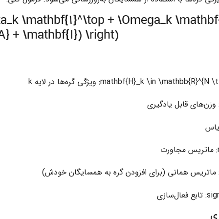
eta_k \mathbf{1}^\top + \Omega_k \mathb
} + \mathbf{I}) \right)
: ویژگی گره‌ها در لایه
k
 وزن‌های قابل یادگیری
ایاس
: ماتریس مجاورت
 ماتریس همانی (برای افزودن گره به همسایگان خودش)
: تابع فعال‌سازی
ی