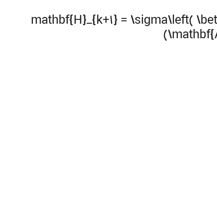
\mathbf{H}_{k+1} = \sigma\left( \b
(\mathbf{A