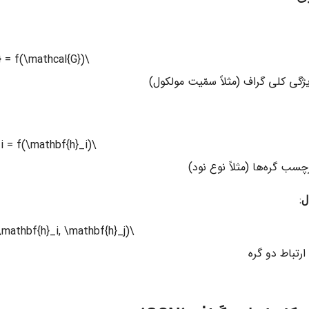
\hat{y} = f(\mathcal{G})
ژگی کلی گراف (مثلاً سمّیت مولکول)
\hat{y}_i = f(\mathbf{h}_i)
سب گره‌ها (مثلاً نوع نود)
ل
:
\hat{y}_{ij} = f(\mathbf{h}_i, \mathbf{h}_j)
رتباط دو گره