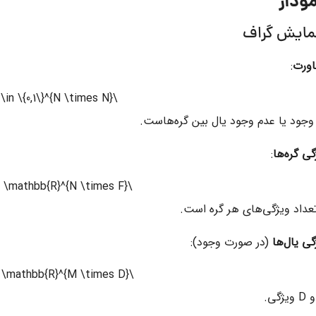
مایش گراف
ورت
:
\mathbf{A} \in \{0,1\}^{N \times N}
وجود یا عدم وجود یال بین گره‌هاست.
ی گره‌ها
:
\mathbf{X} \in \mathbb{R}^{N \times F}
داد ویژگی‌های هر گره است.
ی یال‌ها
(در صورت وجود):
\mathbf{E} \in \mathbb{R}^{M \times D}
و
D
ویژگی.