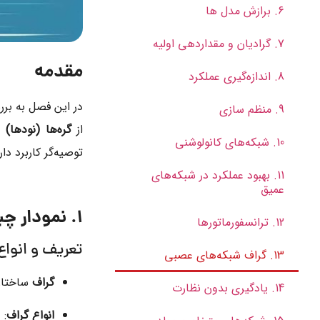
6. برازش مدل ها
7. گرادیان و مقداردهی اولیه
مقدمه
8. اندازه‌گیری عملکرد
در این فصل به بر
9. منظم سازی
از
گره‌ها (نودها)
و
10. شبکه‌های کانولوشنی
توصیه‌گر کاربرد د
11. بهبود عملکرد در شبکه‌های
عمیق
1. نمودار چیست؟
12. ترانسفورماتورها
تعریف و انواع
13. گراف شبکه‌های عصبی
گراف
ساختاری
14. یادگیری بدون نظارت
انواع گراف
: