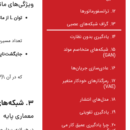
ویژگی‌های ما
12. ترانسفورماتورها
توان
L
از ما
13. گراف شبکه‌های عصبی
14. یادگیری بدون نظارت
تعداد مسیر
15. شبکه‌های متخاصم مولد
جایگشت‌ناپ
(GAN)
16. عادی‌سازی جریان‌ها
که در آن
\mathbf{P}
17. رمزگذارهای خودکار متغیر
(VAE)
18. مدل‌های انتشار
3. شبکه‌های عصبی گراف (GNN)
19. یادگیری تقویتی
معماری پایه
20. چرا یادگیری عمیق کار می
در هر لایه، بردار 