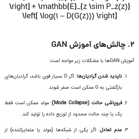
\right] + \mathbb{E}_{z \sim P_z(z)}
\left[ \log(1 – D(G(z))) \right]
2. چالش‌های آموزش GAN
آموزش GANها با مشکلات زیر مواجه است:
ناپدید شدن گرادیان‌ها
: اگر
D
بسیار قوی باشد، گرادیان‌های
بازگشتی به
G
ممکن است صفر شوند.
فروپاشی حالت (Mode Collapse)
: مولد ممکن است فقط
یک یا چند حالت محدود از توزیع داده را تولید کند.
عدم تعادل
: اگر یکی از شبکه‌ها (مولد یا متمایزکننده) از