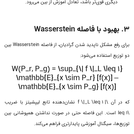
دیگری قوی‌تر باشد، تعادل آموزش از بین می‌رود.
3. بهبود با فاصله Wasserstein
برای رفع مشکل ناپدید شدن گرادیان، از فاصله Wasserstein بین
دو توزیع استفاده می‌شود:
W(P_r, P_g) = \sup_{\| f \|_L \leq 1}
\mathbb{E}_{x \sim P_r} [f(x)] –
\mathbb{E}_{x \sim P_g} [f(x)]
که در آن
\| f \|_L \leq 1
نشان‌دهنده تابع لیپشیتز با ضریب
\leq 1
است. این فاصله حتی در صورت نداشتن همپوشانی بین
توزیع‌ها، سیگنال آموزشی پایدارتری فراهم می‌کند.