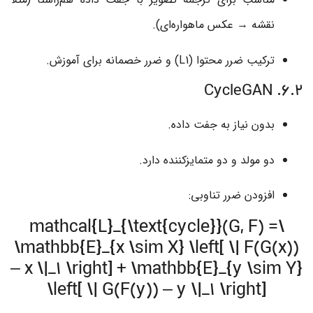
نقشه → عکس ماهواره‌ای).
ترکیب ضرر محتوا (L1) و ضرر خصمانه برای آموزش.
6.2. CycleGAN
بدون نیاز به جفت داده.
دو مولد و دو متمایزکننده دارد.
افزودن ضرر تناوبی:
\mathcal{L}_{\text{cycle}}(G, F) =
\mathbb{E}_{x \sim X} \left[ \| F(G(x))
– x \|_1 \right] + \mathbb{E}_{y \sim Y}
\left[ \| G(F(y)) – y \|_1 \right]