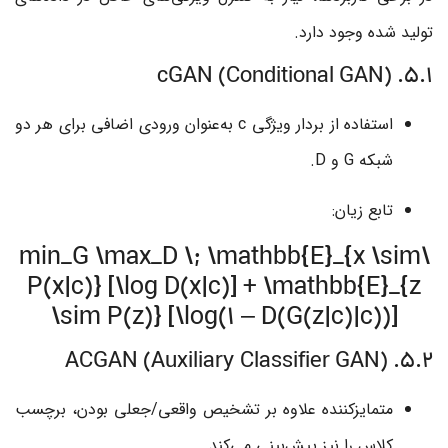
تولید شده وجود دارد.
5.1. cGAN (Conditional GAN)
استفاده از بردار ویژگی
c
به‌عنوان ورودی اضافی برای هر دو
شبکه
G
و
D
.
تابع زیان:
\min_G \max_D \; \mathbb{E}_{x \sim
P(x|c)} [\log D(x|c)] + \mathbb{E}_{z
\sim P(z)} [\log(1 – D(G(z|c)|c))]
5.2. ACGAN (Auxiliary Classifier GAN)
متمایزکننده علاوه بر تشخیص واقعی/جعلی بودن، برچسب
کلاس را نیز پیش‌بینی می‌کند.