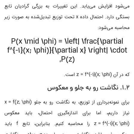
می‌شود افزایش می‌یابد. این تغییرات به بزرگی گرادیان تابع
بستگی دارد. احتمال داده
x
تحت توزیع تبدیل‌شده به صورت زیر
محاسبه می‌شود:
P(x \mid \phi) = \left| \frac{\partial
f^{-1}(x; \phi)}{\partial x} \right| \cdot
P(z),
که در آن
z = f^{-1}(x; \phi)
است.
1.2. نگاشت رو به جلو و معکوس
برای نمونه‌برداری از توزیع، به نگاشت رو به جلو
x = f(z; \phi)
نیاز داریم، اما برای اندازه‌گیری احتمال، باید معکوس
z = f^{-1}(x; \phi)
را محاسبه کنیم. بنابراین، تابع
f
باید