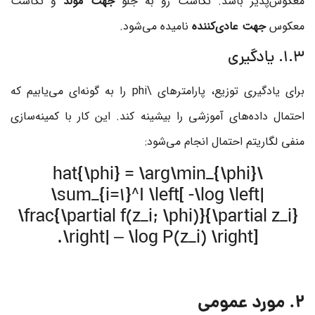
معکوس‌پذیر باشد. نگاشت رو به جلو
جهت مولد
و نگاشت
معکوس
جهت عادی‌کننده
نامیده می‌شود.
1.3. یادگیری
برای یادگیری توزیع، پارامترهای
\phi
را به گونه‌ای می‌یابیم که
احتمال داده‌های آموزشی را بیشینه کند. این کار با کمینه‌سازی
منفی لگاریتم احتمال انجام می‌شود:
\hat{\phi} = \arg\min_{\phi}
\sum_{i=1}^I \left[ -\log \left|
\frac{\partial f(z_i; \phi)}{\partial z_i}
\right| – \log P(z_i) \right].
2. مورد عمومی