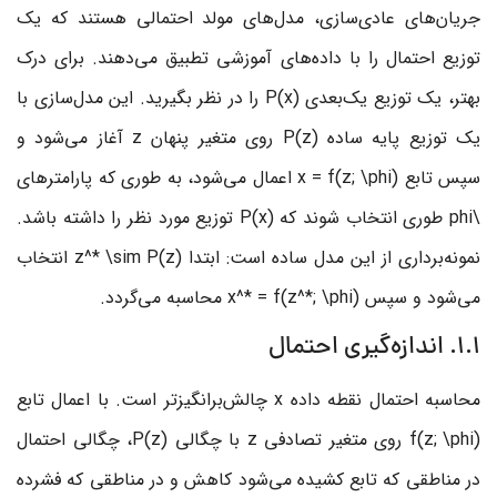
جریان‌های عادی‌سازی، مدل‌های مولد احتمالی هستند که یک
توزیع احتمال را با داده‌های آموزشی تطبیق می‌دهند. برای درک
بهتر، یک توزیع یک‌بعدی
P(x)
را در نظر بگیرید. این مدل‌سازی با
یک توزیع پایه ساده
P(z)
روی متغیر پنهان
z
آغاز می‌شود و
سپس تابع
x = f(z; \phi)
اعمال می‌شود، به طوری که پارامترهای
\phi
طوری انتخاب شوند که
P(x)
توزیع مورد نظر را داشته باشد.
نمونه‌برداری از این مدل ساده است: ابتدا
z^* \sim P(z)
انتخاب
می‌شود و سپس
x^* = f(z^*; \phi)
محاسبه می‌گردد.
1.1. اندازه‌گیری احتمال
محاسبه احتمال نقطه داده
x
چالش‌برانگیزتر است. با اعمال تابع
f(z; \phi)
روی متغیر تصادفی
z
با چگالی
P(z)
، چگالی احتمال
در مناطقی که تابع کشیده می‌شود کاهش و در مناطقی که فشرده