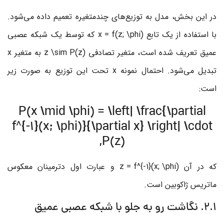
در این بخش، مدل به توزیع‌های چندمتغیره تعمیم داده می‌شود.
با استفاده از یک تابع
x = f(z; \phi)
که توسط یک شبکه عصبی
عمیق تعریف شده است، متغیر تصادفی
z \sim P(z)
به متغیر
x
تبدیل می‌شود. احتمال نمونه
x
تحت این توزیع به صورت زیر
است:
P(x \mid \phi) = \left| \frac{\partial
f^{-1}(x; \phi)}{\partial x} \right| \cdot
P(z),
که در آن
z = f^{-1}(x; \phi)
و عبارت اول دترمینان معکوس
ماتریس ژاکوبین است.
2.1. نگاشت رو به جلو با شبکه عصبی عمیق