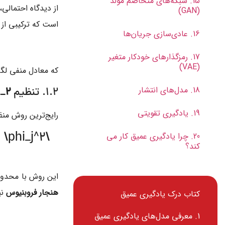
15. شبکه‌های متخاصم مولد
از دیدگاه احتمالی
(GAN)
است که ترکیبی از 
16. عادی‌سازی جریان‌ها
17. رمزگذارهای خودکار متغیر
(VAE)
که معادل منفی لگ
L_2
18. مدل‌های انتشار
1.2. تنظیم
19. یادگیری تقویتی
رایج‌ترین روش من
 \phi_j^2
20. چرا یادگیری عمیق کار می
کند؟
این روش با محدود 
هنجار فروبنیوس
نی
کتاب درک یادگیری عمیق
1. معرفی مدل‌های یادگیری عمیق