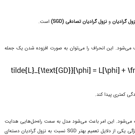
زول گرادیان
و
نزول گرادیان تصادفی (SGD)
است.
حرف می‌شود. این انحراف را می‌توان به صورت افزوده شدن یک جمله
\tilde{L}_{\text{GD}}[\phi] = L[\phi] + \f
دگی کمتری پیدا کند.
 می‌شود. این امر باعث می‌شود مدل به سمت راه‌حل‌هایی هدایت
شود که در آن‌ها همه دسته‌ها به خوبی برازش شده‌اند و نه فقط برخی از آن‌ها. این ویژگی یکی از دلایل تعمیم بهتر SGD نسبت به نزول گرادیان دسته‌ای