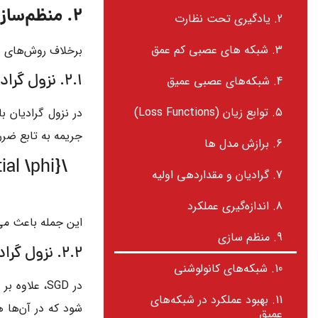
2. منظم‌سازی ضمنی
2. یادگیری تحت نظارت
3. شبکه های عصبی کم عمق
برخلاف روش‌های صر
2.1. نزول گرادیان
4. شبکه‌های عصبی عمیق
5. توابع زیان (Loss Functions)
در نزول گرادیان ب
جریمه به تابع ضرر
6. برازش مدل ها
ial \phi}
7. گرادیان و مقداردهی اولیه
8. اندازه‌گیری عملکرد
این جمله باعث می‌
9. منظم سازی
2.2. نزول گرادیان تصادفی (SGD)
10. شبکه‌های کانولوشنی
در SGD، علاوه بر جریمه گرادیان،
11. بهبود عملکرد در شبکه‌های
عمیق