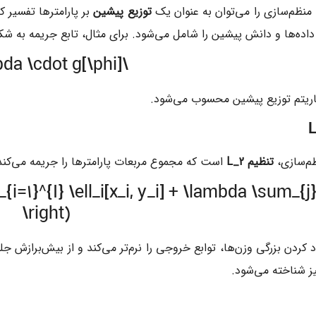
، منظم‌سازی را می‌توان به عنوان یک
توزیع پیشین
داده‌ها و دانش پیشین را شامل می‌شود. برای مثال، تابع جریمه به شک
\lambda \cdot g[\phi]
اریتم توزیع پیشین محسوب می‌شود.
ظم‌سازی،
تنظیم
L_2
است که مجموع مربعات پارامترها را جریمه می‌کند
{i=1}^{I} \ell_i[x_i, y_i] + \lambda \sum_{j}
\right)
کردن بزرگی وزن‌ها، توابع خروجی را نرم‌تر می‌کند و از بیش‌برازش جل
ز شناخته می‌شود.