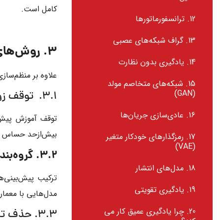
کامل است.
12. ترانسفورماتورها
13. گراف شبکه‌های عصبی
3. روش‌های اکتشافی برای بهبود تعمیم
14. یادگیری بدون نظارت
علاوه بر منظم‌ساز
15. شبکه‌های متخاصم مولد
(GAN)
3.1. توقف زودهنگام (Early Stopping)
16. عادی‌سازی جریان‌ها
توقف آموزش پیش ا
بیش‌ازحد حساس شو
17. رمزگذارهای خودکار متغیر
(VAE)
3.2. گروه‌بندی (Ensembling)
18. مدل‌های انتشار
ترکیب پیش‌بینی‌
19. یادگیری تقویتی
مدل‌هایی با معمار
20. چرا یادگیری عمیق کار می
3.3. حذف تصادفی (Dropout)