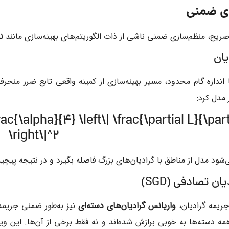
یح، منظم‌سازی ضمنی ناشی از ذات الگوریتم‌های بهینه‌سازی مانند
ن
ا اندازه گام محدود، مسیر بهینه‌سازی از کمینه واقعی تابع ضرر من
 مدل کرد:
rac{\alpha}{4} \left\| \frac{\partial L}{\part
\right\|^2
شود مدل از مناطق با گرادیان‌های بزرگ فاصله بگیرد و در نتیجه پیچی
واریانس گرادیان‌های دسته‌ای
نیز به‌طور ضمنی جریمه