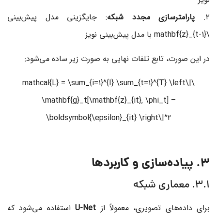
۲.
پارامترسازی مجدد شبکه
: جایگزینی مدل پیش‌بینی
\mathbf{z}_{t-1}
با مدل پیش‌بینی نویز
در این صورت، تابع تلفات نهایی به صورت زیر ساده می‌شود:
\mathcal{L} = \sum_{i=1}^{I} \sum_{t=1}^{T} \left\|
\mathbf{g}_t[\mathbf{z}_{it}, \phi_t] –
\boldsymbol{\epsilon}_{it} \right\|^2
3. پیاده‌سازی و کاربردها
3.1. معماری شبکه
برای داده‌های تصویری، معمولاً از
U-Net
استفاده می‌شود که