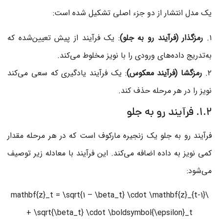
یک مدل انتشار از دو جزء اصلی تشکیل شده است:
۱.
رمزگذار (فرآیند رو به جلو)
: یک فرآیند از پیش تعیین‌شده که
به‌تدریج داده‌های ورودی را با نویز مخلوط می‌کند.
۲.
رمزگشا (فرآیند معکوس)
: یک فرآیند یادگیری که سعی می‌کند
نویز را در هر مرحله حذف کند.
1.2. فرآیند رو به جلو
فرآیند رو به جلو یک زنجیره مارکوف است که در هر مرحله مقدار
کمی نویز به داده اضافه می‌کند. این فرآیند با معادله زیر توصیف
می‌شود:
\mathbf{z}_t = \sqrt{1 – \beta_t} \cdot \mathbf{z}_{t-1}
+ \sqrt{\beta_t} \cdot \boldsymbol{\epsilon}_t