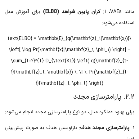
مانند VAEs، از
کران پایین شواهد (ELBO)
برای آموزش مدل
استفاده می‌شود:
\text{ELBO} = \mathbb{E}_{q(\mathbf{z}_1|\mathbf{x})}
\left[ \log Pr(\mathbf{x}|\mathbf{z}_1, \phi_1) \right] –
\sum_{t=2}^{T} D_{\text{KL}} \left( q(\mathbf{z}_{t-
1}|\mathbf{z}_t, \mathbf{x}) \, \| \, Pr(\mathbf{z}_{t-
1}|\mathbf{z}_t, \phi_t) \right)
2.2. پارامترسازی مجدد
برای بهبود عملکرد مدل، دو نوع پارامترسازی مجدد انجام می‌شود:
۱.
پارامترسازی مجدد هدف
: بازنویسی هدف به صورت پیش‌بینی
نویز