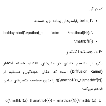
که در آن:
\beta_t
پارامترهای برنامه نویز هستند
\boldsymbol{\epsilon}_t \sim \mathcal{N}(0,
\mathbf{I})
1.3. هسته انتشار
یکی از مفاهیم کلیدی در مدل‌های انتشار،
هسته انتشار
(Diffusion Kernel)
است که امکان نمونه‌گیری مستقیم از
q(\mathbf{z}_t|\mathbf{x})
را بدون محاسبه متغیرهای میانی
فراهم می‌کند:
q(\mathbf{z}_t|\mathbf{x}) = \mathcal{N}(\mathbf{z}_t;