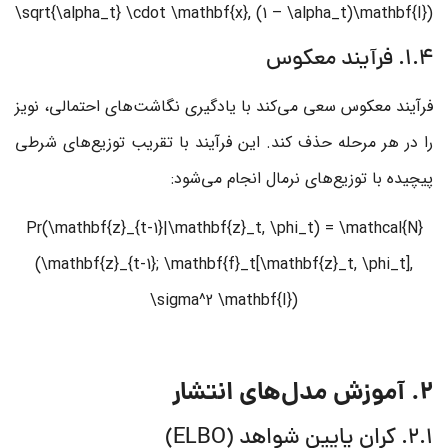
\sqrt{\alpha_t} \cdot \mathbf{x}, (1 – \alpha_t)\mathbf{I})
1.4. فرآیند معکوس
فرآیند معکوس سعی می‌کند با یادگیری نگاشت‌های احتمالی، نویز
را در هر مرحله حذف کند. این فرآیند با تقریب توزیع‌های شرطی
پیچیده با توزیع‌های نرمال انجام می‌شود:
Pr(\mathbf{z}_{t-1}|\mathbf{z}_t, \phi_t) = \mathcal{N}
(\mathbf{z}_{t-1}; \mathbf{f}_t[\mathbf{z}_t, \phi_t],
\sigma^2 \mathbf{I})
2. آموزش مدل‌های انتشار
2.1. کران پایین شواهد (ELBO)