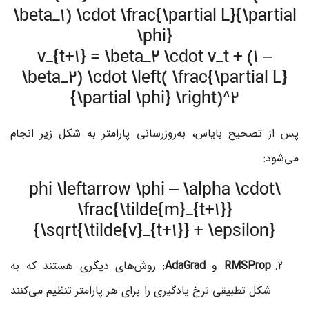
\beta_1) \cdot \frac{\partial L}{\partial
\phi}
v_{t+1} = \beta_2 \cdot v_t + (1 –
\beta_2) \cdot \left( \frac{\partial L}
{\partial \phi} \right)^2
پس از تصحیح بایاس، به‌روزرسانی پارامتر به شکل زیر انجام
می‌شود:
\phi \leftarrow \phi – \alpha \cdot
\frac{\tilde{m}_{t+1}}
{\sqrt{\tilde{v}_{t+1}} + \epsilon}
RMSProp
و
AdaGrad
: روش‌های دیگری هستند که به
شکل تطبیقی نرخ یادگیری را برای هر پارامتر تنظیم می‌کنند