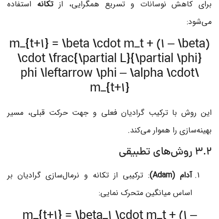
برای کاهش نوسانات و تسریع همگرایی، از
تکانه
استفاده
می‌شود:
m_{t+1} = \beta \cdot m_t + (1 – \beta)
\cdot \frac{\partial L}{\partial \phi}
\phi \leftarrow \phi – \alpha \cdot
m_{t+1}
این روش با ترکیب گرادیان فعلی و جهت حرکت قبلی، مسیر
بهینه‌سازی را هموار می‌کند.
۳.۲ روش‌های تطبیقی
آدام (Adam)
: ترکیبی از تکانه و نرمال‌سازی گرادیان بر
اساس میانگین متحرک نمایی:
m_{t+1} = \beta_1 \cdot m_t + (1 –