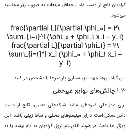
گرادیان تابع از دست دادن حداقل مربعات به صورت زیر محاسبه
می‌شود:
\frac{\partial L}{\partial \phi_0} = 2
\sum_{i=1}^I (\phi_0 + \phi_1 x_i – y_i)
\frac{\partial L}{\partial \phi_1} = 2
\sum_{i=1}^I x_i (\phi_0 + \phi_1 x_i –
y_i)
این گرادیان‌ها جهت بهینه‌سازی پارامترها را مشخص می‌کنند.
۱.۳ چالش‌های توابع غیرخطی
برای مدل‌های غیرخطی مانند شبکه‌های عصبی، تابع از دست
دادن ممکن است دارای
مینیمم‌های محلی
و
نقاط زینی
باشد. این
ویژگی‌ها باعث می‌شوند الگوریتم نزول گرادیان به دام بیفتد یا به