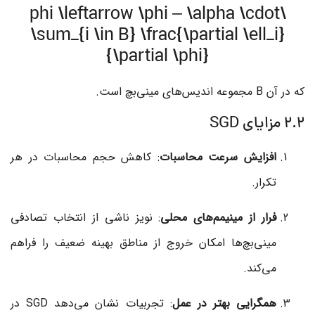
\phi \leftarrow \phi – \alpha \cdot
\sum_{i \in B} \frac{\partial \ell_i}
{\partial \phi}
که در آن
B
مجموعه اندیس‌های مینی‌بچ است.
۲.۲ مزایای SGD
افزایش سرعت محاسبات
: کاهش حجم محاسبات در هر
تکرار.
فرار از مینیمم‌های محلی
: نویز ناشی از انتخاب تصادفی
مینی‌بچ‌ها امکان خروج از مناطق بهینه ضعیف را فراهم
می‌کند.
همگرایی بهتر در عمل
: تجربیات نشان می‌دهد SGD در