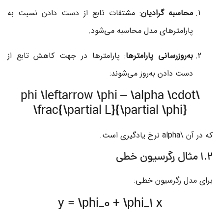
محاسبه گرادیان
: مشتقات تابع از دست دادن نسبت به
پارامترهای مدل محاسبه می‌شود.
به‌روزرسانی پارامترها
: پارامترها در جهت کاهش تابع از
دست دادن به‌روز می‌شوند:
\phi \leftarrow \phi – \alpha \cdot
\frac{\partial L}{\partial \phi}
که در آن
\alpha
نرخ یادگیری است.
۱.۲ مثال رگرسیون خطی
برای مدل رگرسیون خطی:
y = \phi_0 + \phi_1 x